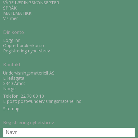
VÅRE LÆRINGSKONSEPTER
SPRÅK
MATEMATIKK
Vis mer
Din konto
Logg inn
Opprett brukerkonto
Registrering nyhetsbrev
Kontakt
Undervisningsmateriell AS
Lilleåsgata
3340 Åmot
Norge
Telefon:
22 70 00 10
E-post
:
post@undervisningsmateriell.no
Sitemap
Registrering nyhetsbrev